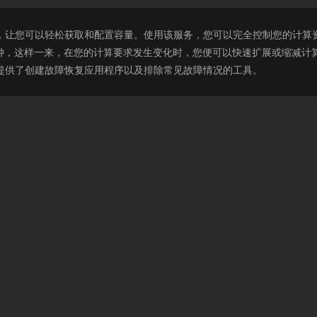
非常简单，让您可以轻松获取和配置容量。使用该服务，您可以完全控制您的计算资源
钟，这样一来，在您的计算要求发生变化时，您便可以快速扩展或缩减计算容量
人员提供了创建故障恢复应用程序以及排除常见故障情况的工具。