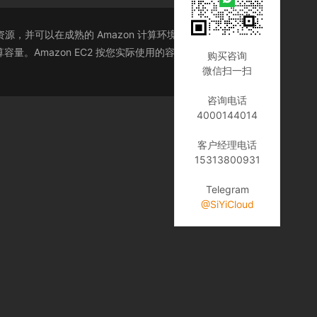
，并可以在成熟的 Amazon 计算环境中运行。Amazon
。Amazon EC2 按您实际使用的容量收费，改变了计
购买咨询
微信扫一扫
咨询电话
4000144014
客户经理电话
15313800931
Telegram
@SiYiCloud