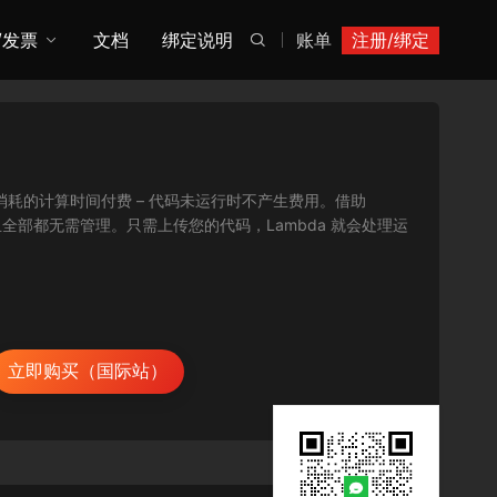
/发票
文档
绑定说明
账单
注册/绑定

按消耗的计算时间付费 – 代码未运行时不产生费用。借助
全部都无需管理。只需上传您的代码，Lambda 就会处理运
立即购买（国际站）