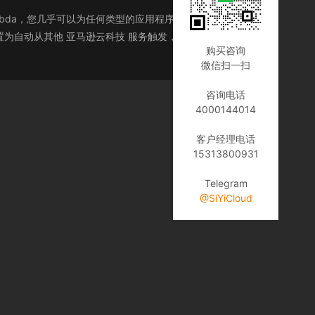
ambda，您几乎可以为任何类型的应用程序或后端服务运行代
置为自动从其他 亚马逊云科技 服务触发，或者直接从任何
购买咨询
微信扫一扫
咨询电话
4000144014
客户经理电话
15313800931
Telegram
@SiYiCloud