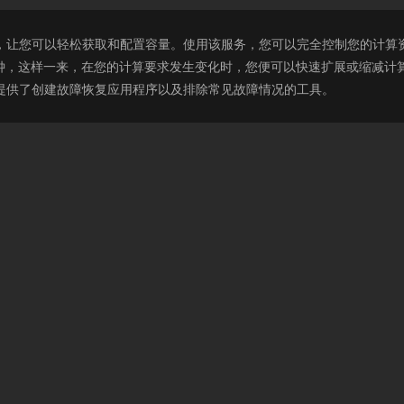
非常简单，让您可以轻松获取和配置容量。使用该服务，您可以完全控制您的计算资源
钟，这样一来，在您的计算要求发生变化时，您便可以快速扩展或缩减计算容量
人员提供了创建故障恢复应用程序以及排除常见故障情况的工具。