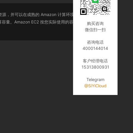
，并可以在成熟的 Amazon 计算环境中运行。Amazon
。Amazon EC2 按您实际使用的容量收费，改变了计
购买咨询
微信扫一扫
咨询电话
4000144014
客户经理电话
15313800931
Telegram
@SiYiCloud