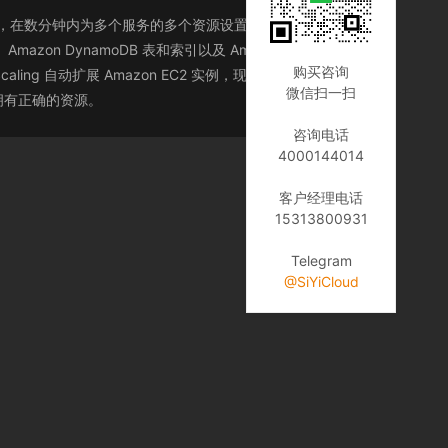
caling，在数分钟内为多个服务的多个资源设置应用程序扩展很简
n DynamoDB 表和索引以及 Amazon Aurora 副
购买咨询
aling 自动扩展 Amazon EC2 实例，现在可以将其与
微信扫一扫
时间拥有正确的资源。
咨询电话
4000144014
客户经理电话
15313800931
Telegram
@SiYiCloud